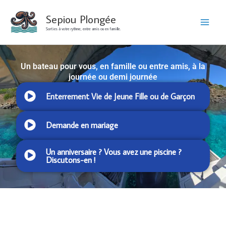
Aller
Sepiou Plongée
au
Sorties à votre rythme, entre amis ou en famille.
contenu
Un bateau pour vous, en famille ou entre amis, à la
journée ou demi journée
Enterrement Vie de Jeune Fille ou de Garçon
Demande en mariage
Un anniversaire ? Vous avez une piscine ?
Discutons-en !