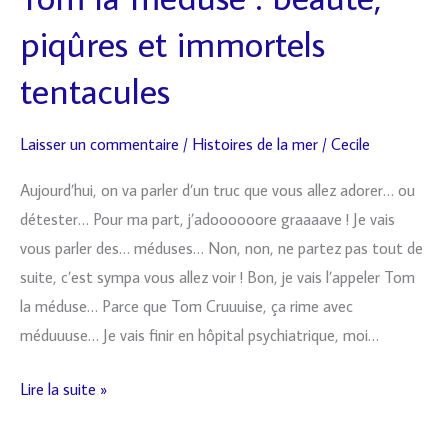
la
piqûres et immortels
méduse
:
tentacules
beauté,
piqûres
Laisser un commentaire
/
Histoires de la mer
/
Cecile
et
Aujourd’hui, on va parler d’un truc que vous allez adorer… ou
immortels
détester… Pour ma part, j’adoooooore graaaave ! Je vais
tentacules
vous parler des… méduses… Non, non, ne partez pas tout de
suite, c’est sympa vous allez voir ! Bon, je vais l’appeler Tom
la méduse… Parce que Tom Cruuuise, ça rime avec
méduuuse… Je vais finir en hôpital psychiatrique, moi…
Lire la suite »