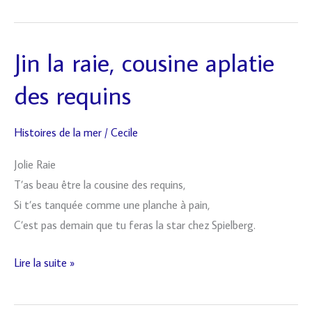
Jin la raie, cousine aplatie
Jin
la
des requins
raie,
cousine
Histoires de la mer
/
Cecile
aplatie
des
Jolie Raie
requins
T’as beau être la cousine des requins,
Si t’es tanquée comme une planche à pain,
C’est pas demain que tu feras la star chez Spielberg.
Lire la suite »