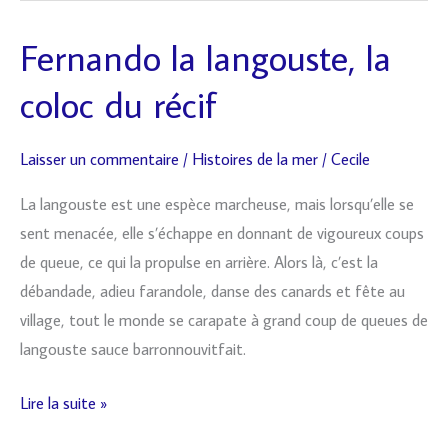
Fernando la langouste, la
Fernando
la
coloc du récif
langouste,
la
Laisser un commentaire
/
Histoires de la mer
/
Cecile
coloc
du
La langouste est une espèce marcheuse, mais lorsqu’elle se
récif
sent menacée, elle s’échappe en donnant de vigoureux coups
de queue, ce qui la propulse en arrière. Alors là, c’est la
débandade, adieu farandole, danse des canards et fête au
village, tout le monde se carapate à grand coup de queues de
langouste sauce barronnouvitfait.
Lire la suite »