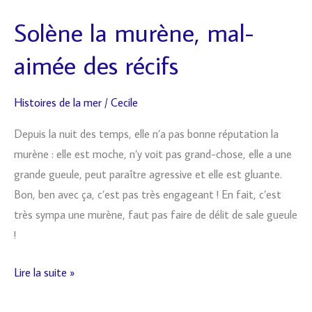
Solène la murène, mal-
Solène
la
aimée des récifs
murène,
mal-
Histoires de la mer
/
Cecile
aimée
des
Depuis la nuit des temps, elle n’a pas bonne réputation la
récifs
murène : elle est moche, n’y voit pas grand-chose, elle a une
grande gueule, peut paraître agressive et elle est gluante.
Bon, ben avec ça, c’est pas très engageant ! En fait, c’est
très sympa une murène, faut pas faire de délit de sale gueule
!
Lire la suite »