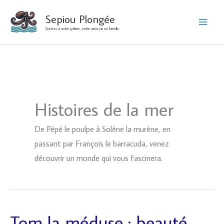
Aller
Sepiou Plongée
au
Sorties à votre rythme, entre amis ou en famille.
contenu
Histoires de la mer
De Pépé le poulpe à Solène la murène, en
passant par François le barracuda, venez
découvrir un monde qui vous fascinera.
Tom la méduse : beauté,
Tom