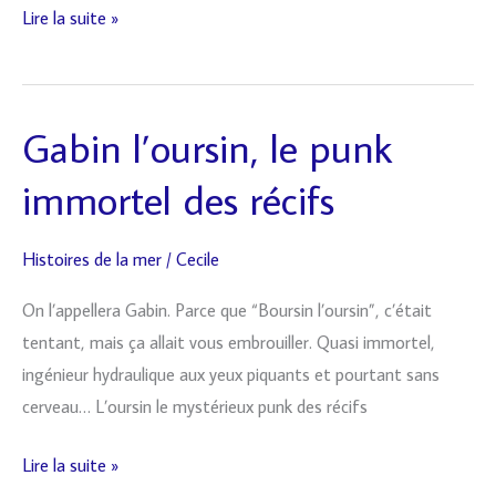
Lire la suite »
Gabin l’oursin, le punk
Gabin
l’oursin,
immortel des récifs
le
punk
Histoires de la mer
/
Cecile
immortel
des
On l’appellera Gabin. Parce que “Boursin l’oursin”, c’était
récifs
tentant, mais ça allait vous embrouiller. Quasi immortel,
ingénieur hydraulique aux yeux piquants et pourtant sans
cerveau… L’oursin le mystérieux punk des récifs
Lire la suite »