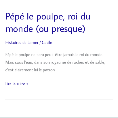
Pépé le poulpe, roi du
Pépé
le
monde (ou presque)
poulpe,
roi
Histoires de la mer
/
Cecile
du
monde
Pépé le poulpe ne sera peut-être jamais le roi du monde.
(ou
Mais sous l’eau, dans son royaume de roches et de sable,
presque)
c’est clairement lui le patron.
Lire la suite »