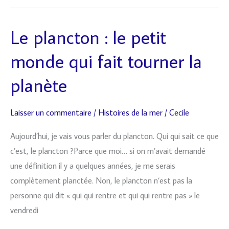
Le plancton : le petit
Le
plancton
monde qui fait tourner la
:
le
planète
petit
monde
Laisser un commentaire
/
Histoires de la mer
/
Cecile
qui
Aujourd’hui, je vais vous parler du plancton. Qui qui sait ce que
fait
c’est, le plancton ?Parce que moi… si on m’avait demandé
tourner
une définition il y a quelques années, je me serais
la
complètement planctée. Non, le plancton n’est pas la
planète
personne qui dit « qui qui rentre et qui qui rentre pas » le
vendredi